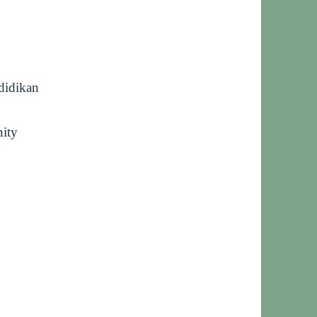
idikan
ity