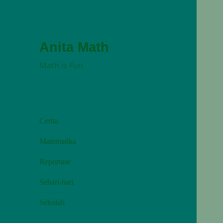
Anita Math
Math is Fun
Cerita
Matematika
Reportase
Sehari-hari
Sekolah