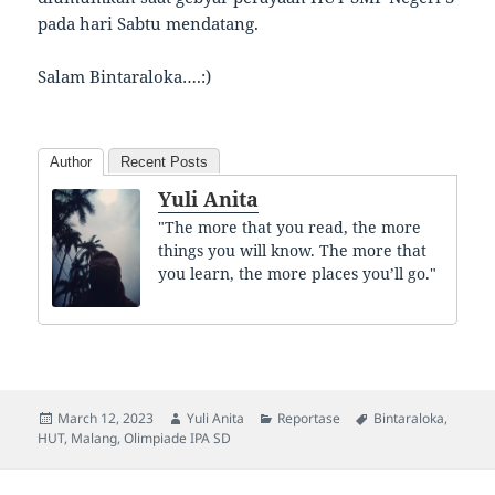
pada hari Sabtu mendatang.
Salam Bintaraloka….:)
Author
Recent Posts
Yuli Anita
"The more that you read, the more
things you will know. The more that
you learn, the more places you’ll go."
Posted
Author
Categories
Tags
March 12, 2023
Yuli Anita
Reportase
Bintaraloka
,
on
HUT
,
Malang
,
Olimpiade IPA SD