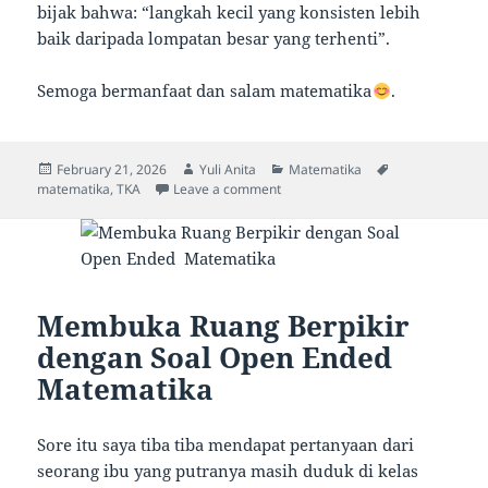
bijak bahwa: “langkah kecil yang konsisten lebih
baik daripada lompatan besar yang terhenti”.
Semoga bermanfaat dan salam matematika
.
Posted
Author
Categories
Tags
February 21, 2026
Yuli Anita
Matematika
on
on Sumber Belajar Melimpah tapi
matematika
,
TKA
Leave a comment
Membuka Ruang Berpikir
dengan Soal Open Ended
Matematika
Sore itu saya tiba tiba mendapat pertanyaan dari
seorang ibu yang putranya masih duduk di kelas