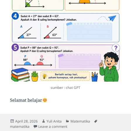
sumber : chat GPT
Selamat belajar
Posted
Author
Categories
Tags
April 28, 2026
Yuli Anita
Matematika
on
on
matematika
Leave a comment