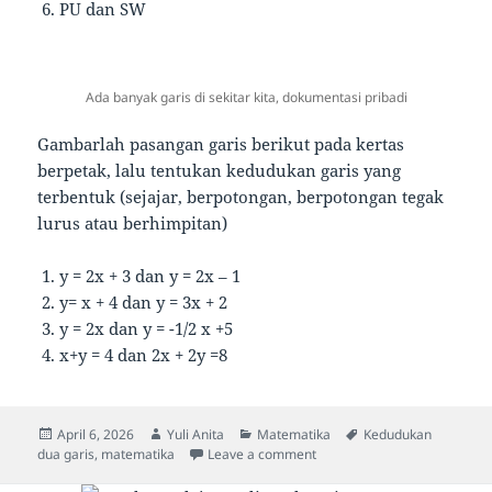
PU dan SW
Ada banyak garis di sekitar kita, dokumentasi pribadi
Gambarlah pasangan garis berikut pada kertas
berpetak, lalu tentukan kedudukan garis yang
terbentuk (sejajar, berpotongan, berpotongan tegak
lurus atau berhimpitan)
y = 2x + 3 dan y = 2x – 1
y= x + 4 dan y = 3x + 2
y = 2x dan y = -1/2 x +5
x+y = 4 dan 2x + 2y =8
Posted
Author
Categories
Tags
April 6, 2026
Yuli Anita
Matematika
Kedudukan
on
on Kedudukan Dua Garis
dua garis
,
matematika
Leave a comment