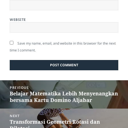
WEBSITE
Save my name, email, and website in this browser for the next
time I comment.
Post
PREVIOUS
navigation
Belajar Matematika Lebih Menyenangkan
Previous
bersama Kartu Domino Aljabar
post:
NEXT
Transformasi Geometri Rotasi dan
Next