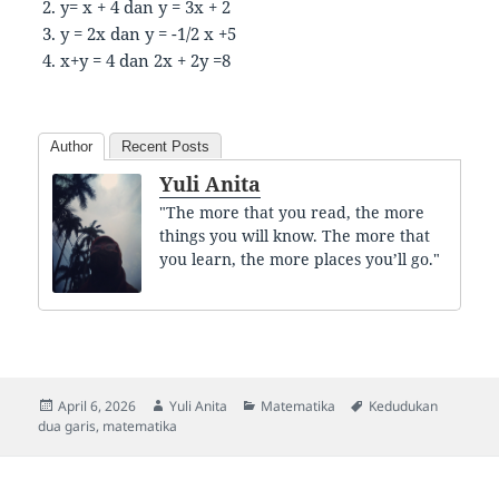
y= x + 4 dan y = 3x + 2
y = 2x dan y = -1/2 x +5
x+y = 4 dan 2x + 2y =8
Author
Recent Posts
Yuli Anita
"The more that you read, the more
things you will know. The more that
you learn, the more places you’ll go."
Posted
Author
Categories
Tags
April 6, 2026
Yuli Anita
Matematika
Kedudukan
on
dua garis
,
matematika