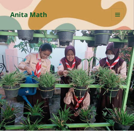
Anita Math
MENU
AND
WIDGETS