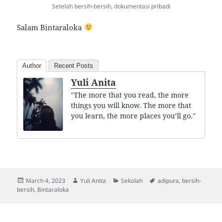
Setelah bersih-bersih, dokumentasi pribadi
Salam Bintaraloka
Author
Recent Posts
Yuli Anita
"The more that you read, the more
things you will know. The more that
you learn, the more places you’ll go."
Posted
Author
Categories
Tags
March 4, 2023
Yuli Anita
Sekolah
adipura
,
bersih-
on
bersih
,
Bintaraloka