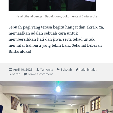
Halal bihalal dengan Bapak guru, dokumentasi Bintaraloka
Sebuah pagi yang terasa begitu hangat dan akrab. Ya,
memaafkan adalah sebuah cara untuk
membersihkan hati dan jiwa, serta tekad untuk
memulai hal baru yang lebih baik. Selamat Lebaran
Bintaraloka!
Posted
Author
Categories
Tags
April 10, 2025
Yuli Anita
Sekolah
halal bihalal
,
on
on Selamat Lebaran, Bintaraloka!
Lebaran
Leave a comment