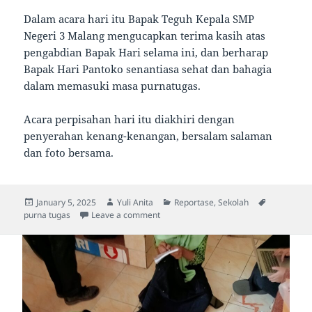
Dalam acara hari itu Bapak Teguh Kepala SMP
Negeri 3 Malang mengucapkan terima kasih atas
pengabdian Bapak Hari selama ini, dan berharap
Bapak Hari Pantoko senantiasa sehat dan bahagia
dalam memasuki masa purnatugas.
Acara perpisahan hari itu diakhiri dengan
penyerahan kenang-kenangan, bersalam salaman
dan foto bersama.
Posted
Author
Categories
Tags
January 5, 2025
Yuli Anita
Reportase
,
Sekolah
on
on Selamat Memasuki Masa Purnatugas
purna tugas
Leave a comment