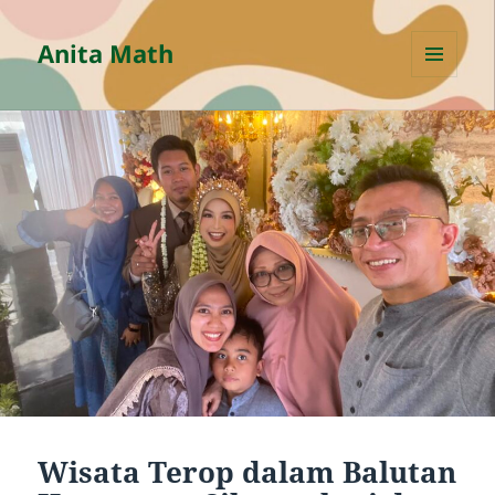
Anita Math
MENU
AND
WIDGETS
Wisata Terop dalam Balutan