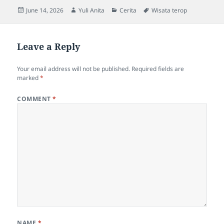
Posted
Author
Categories
Tags
June 14, 2026
Yuli Anita
Cerita
Wisata terop
on
Leave a Reply
Your email address will not be published.
Required fields are
marked
*
COMMENT
*
NAME
*