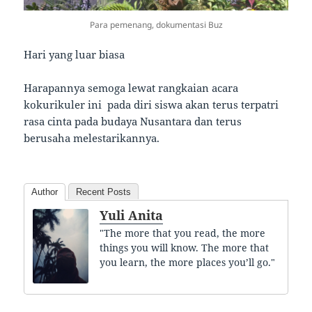
Para pemenang, dokumentasi Buz
Hari yang luar biasa
Harapannya semoga lewat rangkaian acara
kokurikuler ini pada diri siswa akan terus terpatri
rasa cinta pada budaya Nusantara dan terus
berusaha melestarikannya.
Author
Recent Posts
Yuli Anita
"The more that you read, the more
things you will know. The more that
you learn, the more places you’ll go."