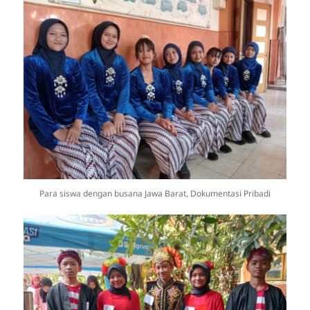
Para siswa dengan busana Jawa Barat, Dokumentasi Pribadi