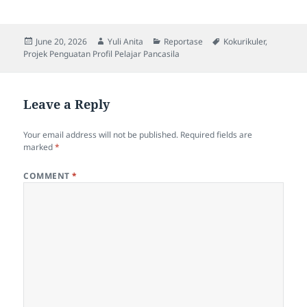
Posted
Author
Categories
Tags
June 20, 2026
Yuli Anita
Reportase
Kokurikuler
,
on
Projek Penguatan Profil Pelajar Pancasila
Leave a Reply
Your email address will not be published.
Required fields are
marked
*
COMMENT
*