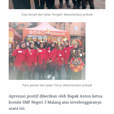
Siap tampil dari Jawa Tengah, dokumentasi pribadi
Para penari dari Jawa Timur, dokumentasi pribadi
Apresiasi positif diberikan oleh Bapak Anton ketua
komite SMP Negeri 3 Malang atas terselenggaranya
acara ini.