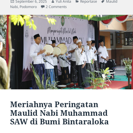
Posted
Author
Categories
Tags
September 6, 2025
Yuli Anita
Reportase
Maulid
on
on Bersama Podomoro, Perayaan Maulid
Nabi
,
Podomoro
2 Comments
Meriahnya Peringatan
Maulid Nabi Muhammad
SAW di Bumi Bintaraloka