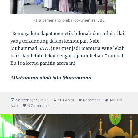
Para pemenang lomba, dokumentasi BBC
“Semoga kita dapat memetik hikmah dan nilai-nilai
yang terkandung dalam kehidupan Nabi
Muhammad SAW, juga menjadi manusia yang lebih
baik dan lebih dekat dengan ajaran beliau,” tambah
Bu Ida ketua panitia acara ini.
Allahumma sholi ‘ala Muhammad
Posted
Author
Categories
Tags
September 5, 2025
Yuli Anita
Reportase
Maulid
on
on Meriahnya Peringatan Maulid Nabi Muhammad S
Nabi
4 Comments