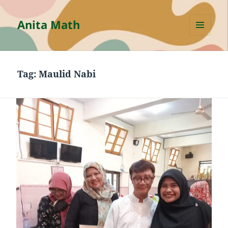
Anita Math
MENU
AND
WIDGETS
Tag:
Maulid Nabi