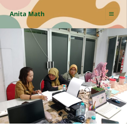
Anita Math
MENU
AND
WIDGETS