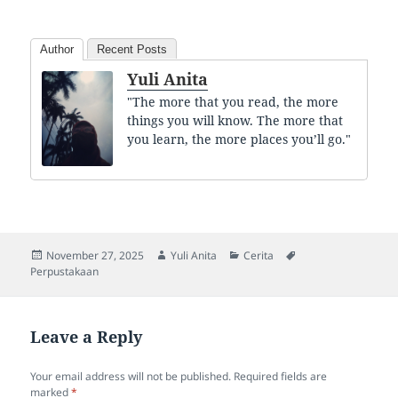
Author
Recent Posts
Yuli Anita
"The more that you read, the more
things you will know. The more that
you learn, the more places you’ll go."
Posted
Author
Categories
Tags
November 27, 2025
Yuli Anita
Cerita
on
Perpustakaan
Leave a Reply
Your email address will not be published.
Required fields are
marked
*