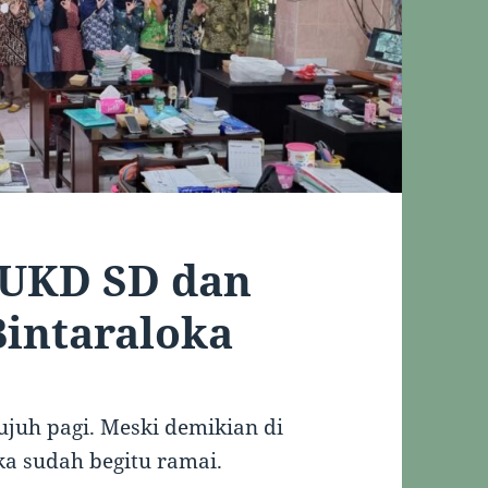
 UKD SD dan
Bintaraloka
juh pagi. Meski demikian di
ka sudah begitu ramai.