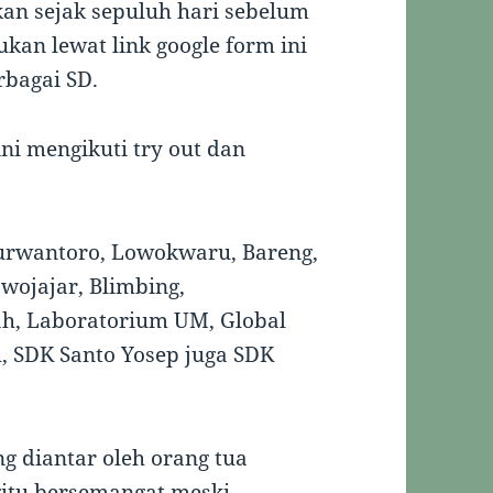
kan sejak sepuluh hari sebelum
kan lewat link google form ini
rbagai SD.
ini mengikuti try out dan
Purwantoro, Lowokwaru, Bareng,
awojajar, Blimbing,
h, Laboratorium UM, Global
ah, SDK Santo Yosep juga SDK
g diantar oleh orang tua
itu bersemangat meski