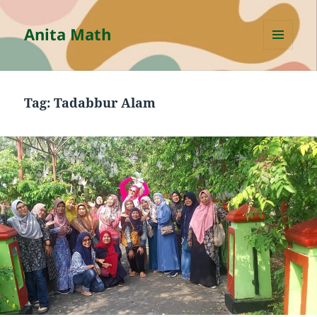
Anita Math
MENU
AND
WIDGETS
Tag:
Tadabbur Alam