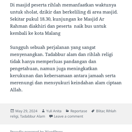
Di masjid peserta rihlah memanfaatkan waktunya
untuk sholat, dzikir dan berkeliling di area masjid.
Sekitar pukul 18.30, kunjungan ke Masjid Ar
Rahman diakhiri dan peserta naik bus untuk
kembali ke kota Malang
Sungguh sebuah perjalanan yang sangat
menyenangkan. Tadabbur alam dan rihlah religi
tidak hanya memperluas pandangan dan
pengetahuan, namun juga meningkatkan
kerukunan dan kebersamaan antara jamaah serta
merenungi dan mensyukuri keindahan alam ciptaan
Allah.
Posted
Author
Categories
Tags
May 29, 2024
Yuli Anita
Reportase
Blitar
,
Rihlah
on
on Tingkatkan Kebersamaan da
religi
,
Tadabbur Alam
Leave a comment
Proudly powered by WordPress