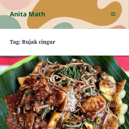
Anita Math
MENU
AND
WIDGETS
Tag:
Rujak cingur