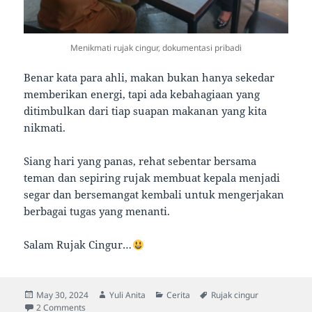
Menikmati rujak cingur, dokumentasi pribadi
Benar kata para ahli, makan bukan hanya sekedar
memberikan energi, tapi ada kebahagiaan yang
ditimbulkan dari tiap suapan makanan yang kita
nikmati.
Siang hari yang panas, rehat sebentar bersama
teman dan sepiring rujak membuat kepala menjadi
segar dan bersemangat kembali untuk mengerjakan
berbagai tugas yang menanti.
Salam Rujak Cingur…
Posted
Author
Categories
Tags
May 30, 2024
Yuli Anita
Cerita
Rujak cingur
on
on Semangat dalam Kelezatan Sepiring Rujak Cingur
2 Comments