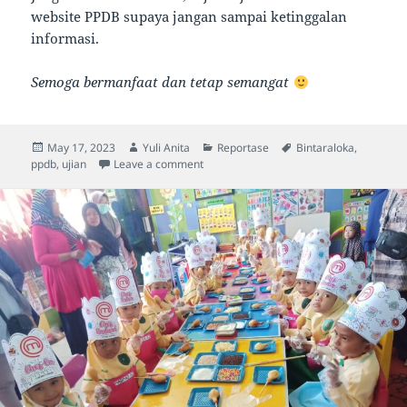
website PPDB supaya jangan sampai ketinggalan
informasi.
Semoga bermanfaat dan tetap semangat
Posted
Author
Categories
Tags
May 17, 2023
Yuli Anita
Reportase
Bintaraloka
,
on
on Kegiatan Pasca Ujian, Pengarahan d
ppdb
,
ujian
Leave a comment