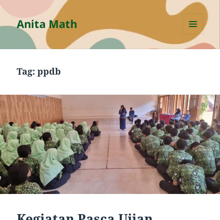
Anita Math
MENU
AND
WIDGETS
Tag:
ppdb
Kegiatan Pasca Ujian,