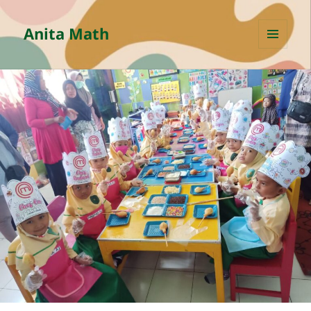
Anita Math
MENU
AND
WIDGETS