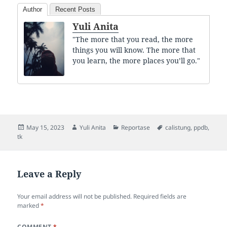
Author
Recent Posts
Yuli Anita
"The more that you read, the more
things you will know. The more that
you learn, the more places you’ll go."
Posted
Author
Categories
Tags
May 15, 2023
Yuli Anita
Reportase
calistung
,
ppdb
,
on
tk
Leave a Reply
Your email address will not be published.
Required fields are
marked
*
COMMENT
*