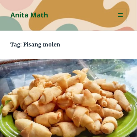
Anita Math
MENU
AND
WIDGETS
Tag:
Pisang molen