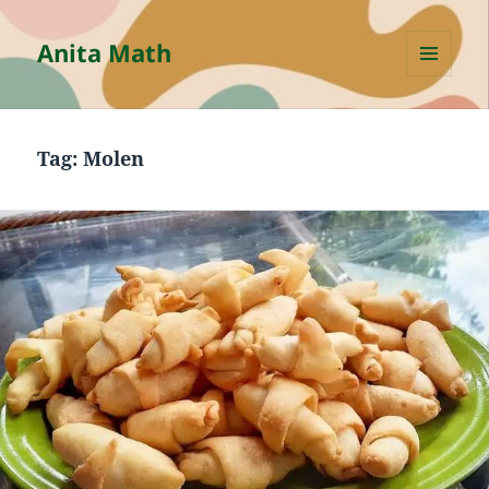
Anita Math
MENU
AND
WIDGETS
Tag:
Molen