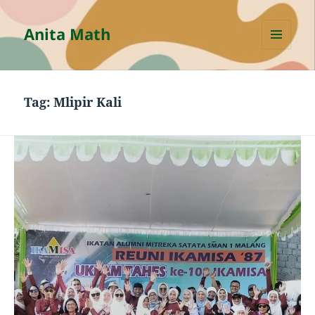
Anita Math
MENU
AND
WIDGETS
Tag:
Mlipir Kali