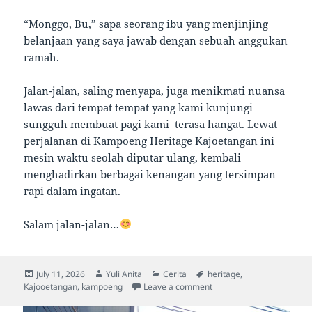
“Monggo, Bu,” sapa seorang ibu yang menjinjing
belanjaan yang saya jawab dengan sebuah anggukan
ramah.
Jalan-jalan, saling menyapa, juga menikmati nuansa
lawas dari tempat tempat yang kami kunjungi
sungguh membuat pagi kami terasa hangat. Lewat
perjalanan di Kampoeng Heritage Kajoetangan ini
mesin waktu seolah diputar ulang, kembali
menghadirkan berbagai kenangan yang tersimpan
rapi dalam ingatan.
Salam jalan-jalan…
Posted
Author
Categories
Tags
July 11, 2026
Yuli Anita
Cerita
heritage
,
on
on Ketika Waktu Serasa 
Kajooetangan
,
kampoeng
Leave a comment