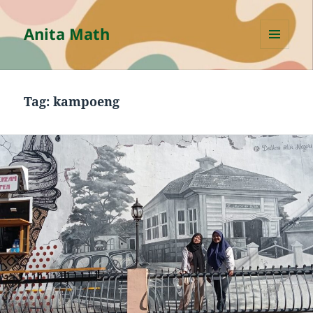
Anita Math
MENU
AND
WIDGETS
Tag:
kampoeng