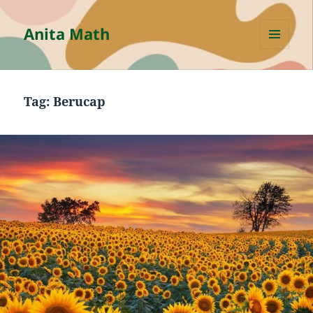
Anita Math
MENU
AND
WIDGETS
Tag:
Berucap