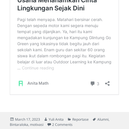
Posted
Author
Categories
Tags
March 17, 2023
Yuli Anita
Reportase
Alumni
,
on
on From Zero to Hero, Pentingnya 
Bintaraloka
,
motivasi
2 Comments