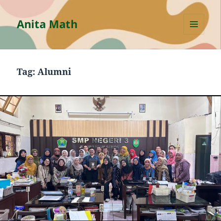
Anita Math
MENU
AND
WIDGETS
Tag:
Alumni