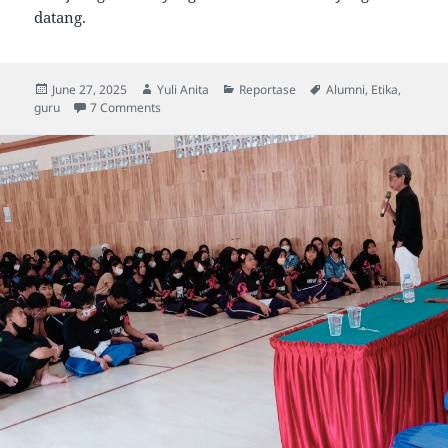
datang.
Posted
Author
Categories
Tags
June 27, 2025
Yuli Anita
Reportase
Alumni
,
Etika
,
on
on Peningkatan Karakter dan Etika Guru untuk Seko
guru
7 Comments