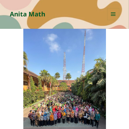
Anita Math
MENU
AND
WIDGETS