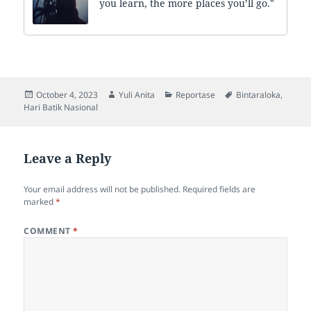
you learn, the more places you’ll go."
Posted
Author
Categories
Tags
October 4, 2023
Yuli Anita
Reportase
Bintaraloka
,
on
Hari Batik Nasional
Leave a Reply
Your email address will not be published.
Required fields are
marked
*
COMMENT
*