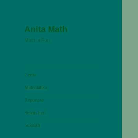
Anita Math
Math is Fun
Cerita
Matematika
Reportase
Sehari-hari
Sekolah