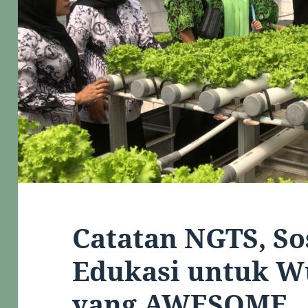
Catatan NGTS, Sos
Edukasi untuk W
yang AWESOME