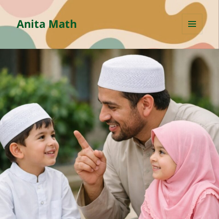
Anita Math
MENU
AND
WIDGETS