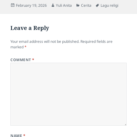
Posted
Author
Categories
Tags
February 19, 2026
Yuli Anita
Cerita
Lagu religi
on
Leave a Reply
Your email address will not be published.
Required fields are
marked
*
COMMENT
*
NAME
*