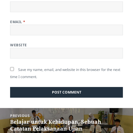
EMAIL
*
WEBSITE
Save my name, email, and website in this browser for the next
time I comment.
Post
PREVIOUS
navigation
Belajar untuk Kehidupan, Sebuah
Previous
Catatan Pelaksanaan Ujian
post: