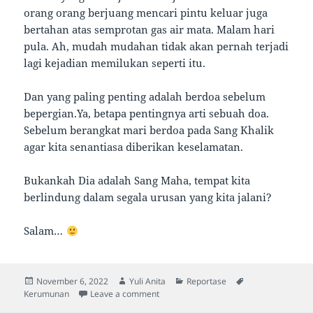
orang orang berjuang mencari pintu keluar juga
bertahan atas semprotan gas air mata. Malam hari
pula. Ah, mudah mudahan tidak akan pernah terjadi
lagi kejadian memilukan seperti itu.
Dan yang paling penting adalah berdoa sebelum
bepergian.Ya, betapa pentingnya arti sebuah doa.
Sebelum berangkat mari berdoa pada Sang Khalik
agar kita senantiasa diberikan keselamatan.
Bukankah Dia adalah Sang Maha, tempat kita
berlindung dalam segala urusan yang kita jalani?
Salam…
Posted
Author
Categories
Tags
November 6, 2022
Yuli Anita
Reportase
on
on Ketika Saya Tiba-tiba Terjebak dal
Kerumunan
Leave a comment