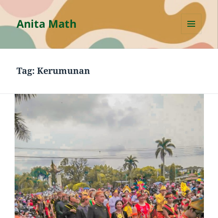
Anita Math
MENU
AND
WIDGETS
Tag:
Kerumunan