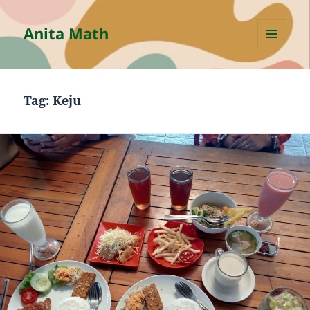
Anita Math
MENU
AND
WIDGETS
Tag:
Keju