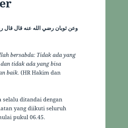
er
وعن ثوبان رضي الله عنه قال قال رسو
llah bersabda: Tidak ada yang
 dan tidak ada yang bisa
n baik.
(HR Hakim dan
 selalu ditandai dengan
atan yang diikuti seluruh
ulai pukul 06.45.