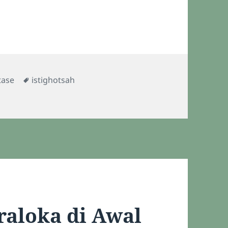
ries
Tags
tase
istighotsah
 di Minggu Pertama November
raloka di Awal