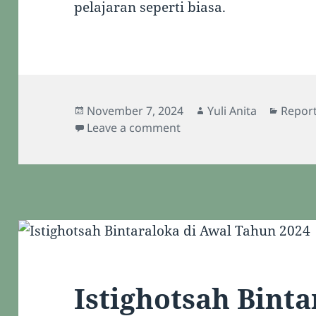
pelajaran seperti biasa.
Posted
Author
Catego
November 7, 2024
Yuli Anita
Repor
on
on Istighotsah Bersama
Leave a comment
Istighotsah Binta