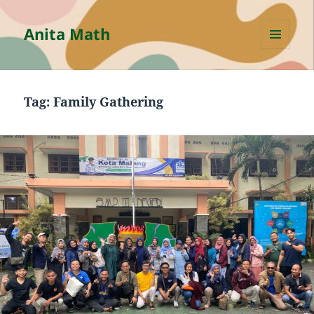
Anita Math
MENU
AND
WIDGETS
Tag:
Family Gathering