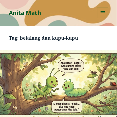
Anita Math
MENU
AND
WIDGETS
Tag:
belalang dan kupu-kupu