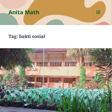
Anita Math
MENU
AND
WIDGETS
Tag:
bakti sosial