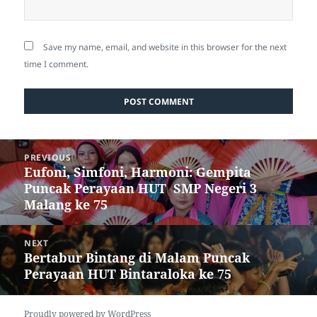
Save my name, email, and website in this browser for the next
time I comment.
Post
PREVIOUS
navigation
Eufoni, Simfoni, Harmoni: Gempita
Previous
Puncak Perayaan HUT SMP Negeri 3
post:
Malang ke 75
NEXT
Bertabur Bintang di Malam Puncak
Next
Perayaan HUT Bintaraloka ke 75
post:
Proudly powered by WordPress