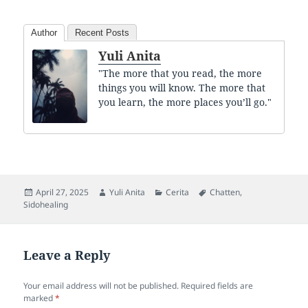
Author
Recent Posts
Yuli Anita
"The more that you read, the more
things you will know. The more that
you learn, the more places you’ll go."
Posted
Author
Categories
Tags
April 27, 2025
Yuli Anita
Cerita
Chatten
,
on
Sidohealing
Leave a Reply
Your email address will not be published.
Required fields are
marked
*