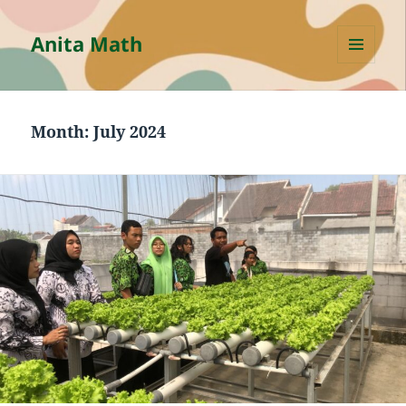
Anita Math
MENU
AND
WIDGETS
Month:
July 2024