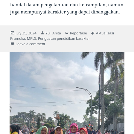
handal dalam pengetahuan dan ketrampilan, namun
juga mempunyai karakter yang dapat dibanggakan.
Posted
Author
Categories
Tags
July 25, 2024
Yuli Anita
Reportase
Aktualisasi
on
Pramuka
,
MPLS
,
Penguatan pendidikan karakter
on Gempita MPLS, Aktualisasi Pramuka dan Penguatan
Leave a comment