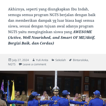
Akhirnya, seperti yang diungkapkan Ibu Indah,
semoga semua program NGTS berjalan dengan baik
dan memberikan dampak yg luar biasa bagi semua
siswa, sesuai dengan tujuan awal adanya program
NGTS yaitu menginginkan siswa yang
AWESOME
(Active, Well Nourished, and Smart OF ME/Aktif,
Bergizi Baik, dan Cerdas)
Posted
Author
Categories
Tags
July 27, 2024
Yuli Anita
Sekolah
Bintaraloka
,
on
on Catatan NGTS, Sosialisasi dan Edukasi 
NGTS
Leave a comment