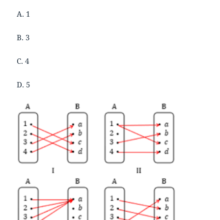
A. 1
B. 3
C. 4
D. 5