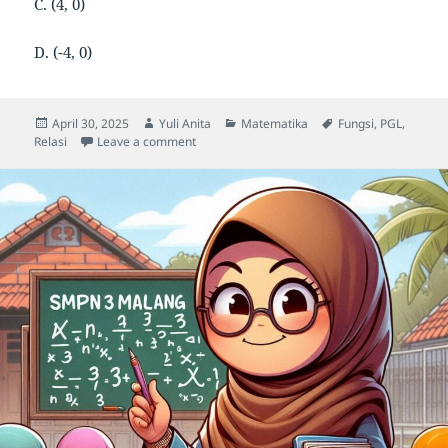
C. (4, 0)
D. (-4, 0)
Posted
Author
Categories
Tags
April 30, 2025
Yuli Anita
Matematika
Fungsi
,
PGL
,
on
on Latihan Soal Relasi, Fungsi dan Persamaan
Relasi
Leave a comment