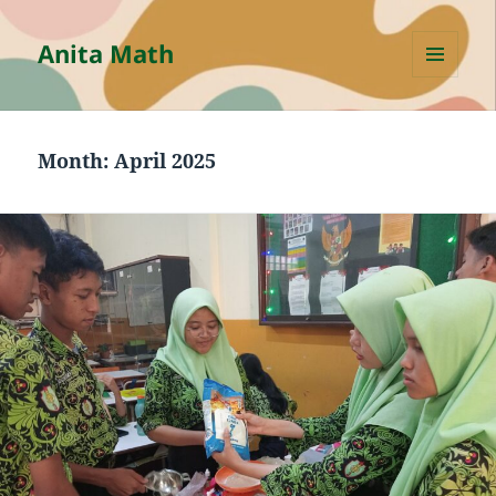
Anita Math
MENU
AND
WIDGETS
Month:
April 2025