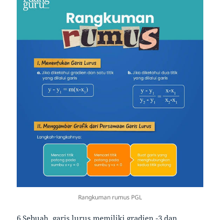
Rangkuman rumus PGL
6.Sebuah garis lurus memiliki gradien -3 dan