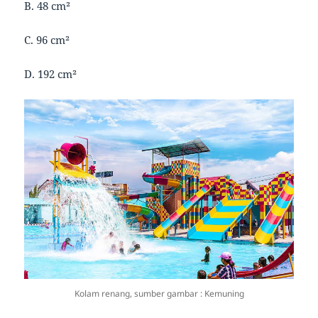
B. 48 cm²
C. 96 cm²
D. 192 cm²
Kolam renang, sumber gambar : Kemuning